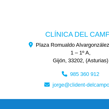
CLÍNICA DEL CAM
Plaza Romualdo Alvargonzález
1 – 1º A,
Gijón
,
33202
,
(Asturias)
985 360 912
jorge
clident-delcamp